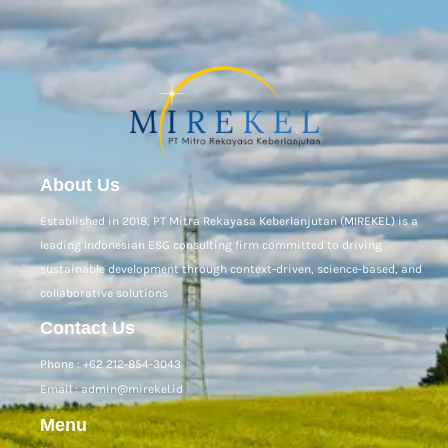
About Us
Established in 2018, PT Mitra Rekayasa Keberlanjutan (MIREKEL) is a
leading Indonesian ESG consulting firm committed to driving
sustainable development through context-driven, science-based, and
collaborative solutions
Contact Us
Phone : +62 212-854-3043
Email : admin@mirekel.id
Menu