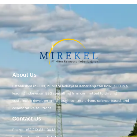
About Us
Established in 2018, PT Mitra Rekayasa Keberlanjutan (MIREKEL) is a
leading Indonesian ESG consulting firm committed to driving
sustainable development through context-driven, science-based, and
collaborative solutions
Contact Us
Phone : +62 212-854-3043