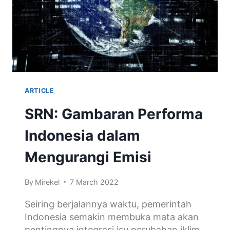
ARTICLE
SRN: Gambaran Performa
Indonesia dalam
Mengurangi Emisi
By
Mirekel
7 March 2022
Seiring berjalannya waktu, pemerintah
Indonesia semakin membuka mata akan
pentingnya integrasi isu perubahan iklim