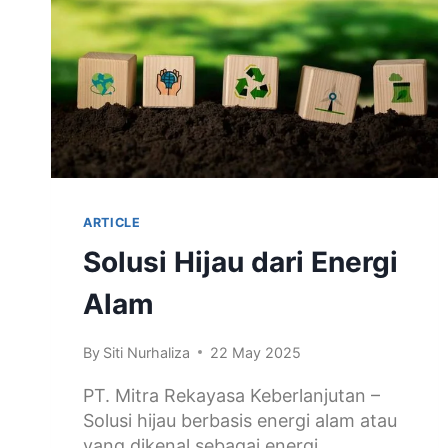
ARTICLE
Solusi Hijau dari Energi
Alam
By
Siti Nurhaliza
22 May 2025
PT. Mitra Rekayasa Keberlanjutan –
Solusi hijau berbasis energi alam atau
yang dikenal sebagai energi