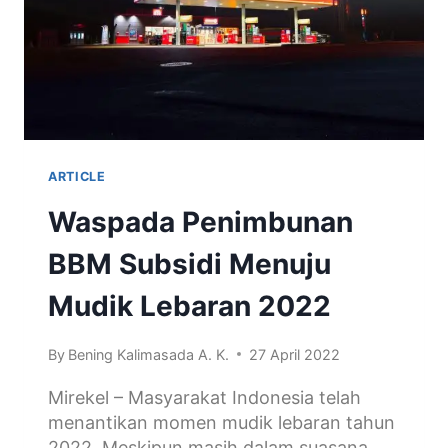
ARTICLE
Waspada Penimbunan
BBM Subsidi Menuju
Mudik Lebaran 2022
By
Bening Kalimasada A. K.
27 April 2022
Mirekel – Masyarakat Indonesia telah
menantikan momen mudik lebaran tahun
2022. Meskipun masih dalam suasana